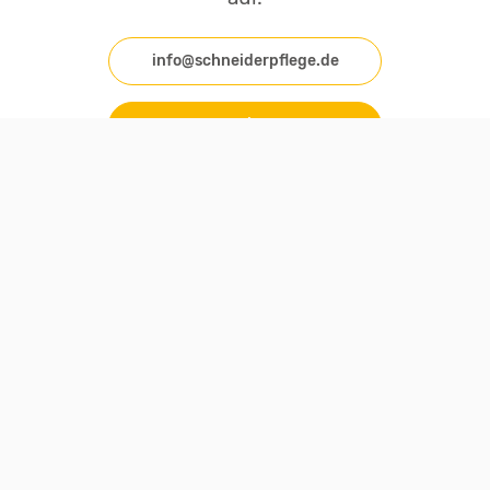
info@schneiderpflege.de
Tel: 0381/7601737
Ambulante Kranken- und Altenpflege
Schneider GmbH
Güstrower Straße 6/7
18109 Rostock